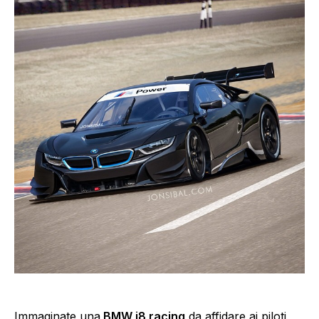
Immaginate una
BMW i8 racing
da affidare ai piloti