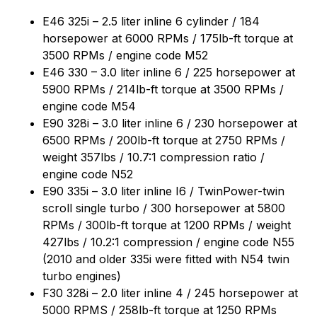
E46 325i – 2.5 liter inline 6 cylinder / 184
horsepower at 6000 RPMs / 175lb-ft torque at
3500 RPMs / engine code M52
E46 330 – 3.0 liter inline 6 / 225 horsepower at
5900 RPMs / 214lb-ft torque at 3500 RPMs /
engine code M54
E90 328i – 3.0 liter inline 6 / 230 horsepower at
6500 RPMs / 200lb-ft torque at 2750 RPMs /
weight 357lbs / 10.7:1 compression ratio /
engine code N52
E90 335i – 3.0 liter inline I6 / TwinPower-twin
scroll single turbo / 300 horsepower at 5800
RPMs / 300lb-ft torque at 1200 RPMs / weight
427lbs / 10.2:1 compression / engine code N55
(2010 and older 335i were fitted with N54 twin
turbo engines)
F30 328i – 2.0 liter inline 4 / 245 horsepower at
5000 RPMS / 258lb-ft torque at 1250 RPMs