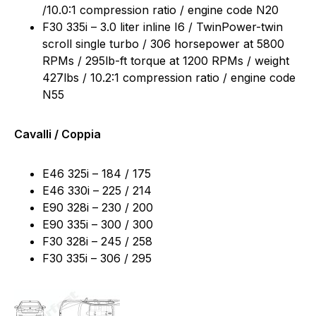
/10.0:1 compression ratio / engine code N20
F30 335i – 3.0 liter inline I6 / TwinPower-twin
scroll single turbo / 306 horsepower at 5800
RPMs / 295lb-ft torque at 1200 RPMs / weight
427lbs / 10.2:1 compression ratio / engine code
N55
Cavalli / Coppia
E46 325i – 184 / 175
E46 330i – 225 / 214
E90 328i – 230 / 200
E90 335i – 300 / 300
F30 328i – 245 / 258
F30 335i – 306 / 295