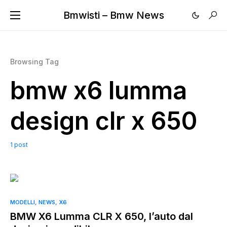
Bmwisti – Bmw News
Browsing Tag
bmw x6 lumma
design clr x 650
1 post
MODELLI
NEWS
X6
BMW X6 Lumma CLR X 650, l’auto dal